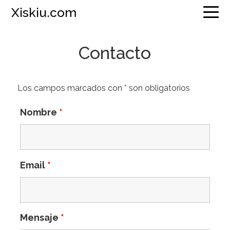
Saltar
Saltar
Saltar
Xiskiu.com
a
al
a
la
contenido
la
navegación
principal
barra
Contacto
principal
lateral
principal
Los campos marcados con
*
son obligatorios
Nombre
*
Email
*
Mensaje
*