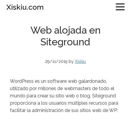
Saltar
Saltar
Saltar
Xiskiu.com
a
al
a
la
contenido
la
navegación
principal
barra
Web alojada en
principal
lateral
Siteground
principal
29/11/2019
by
Xiskiu
WordPress es un software web galardonado,
utilizado por millones de webmasters de todo el
mundo para crear su sitio web o blog. Siteground
proporciona a los usuarios múltiples recursos para
facilitar la administración de sus sitios web de WP: